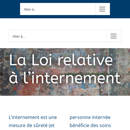
Passer
Aller à...
au
contenu
Aller à...
La Loi relative
à l’internement
L’internement est une
personne internée
mesure de sûreté (et
bénéficie des soins