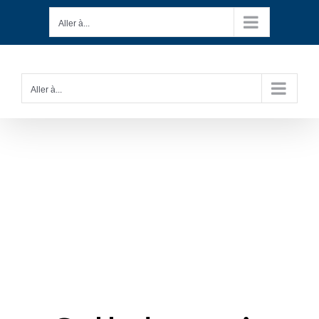
Passer
Aller à...
au
contenu
Aller à...