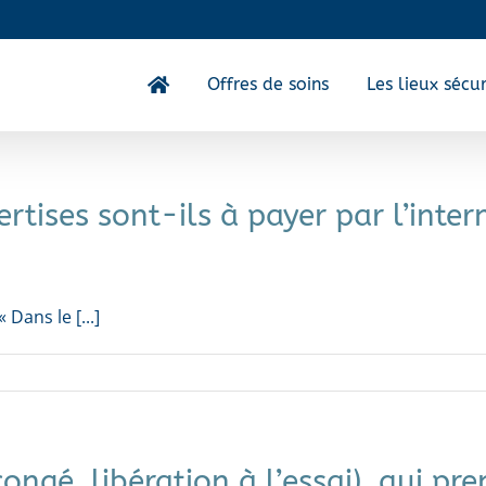
Offres de soins
Les lieux sécur
xpertises sont-ils à payer par l’in
 Dans le [...]
congé, libération à l’essai), qui pr