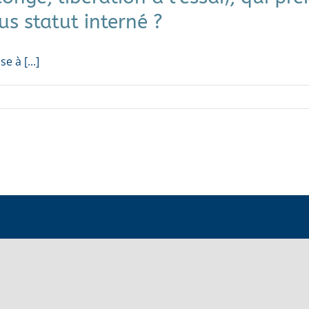
s statut interné ?
 à [...]