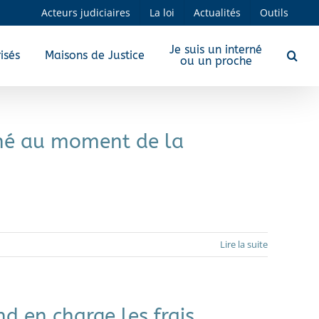
Acteurs judiciaires
La loi
Actualités
Outils
Je suis un interné
isés
Maisons de Justice
ou un proche
terné au moment de la
Lire la suite
end en charge les frais