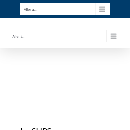
Passer
Aller à...
au
contenu
Aller à...