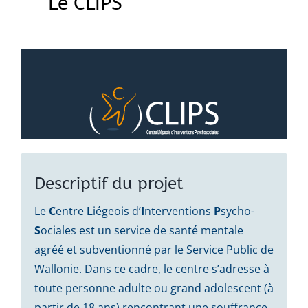
Le CLIPS
Descriptif du projet
Le
C
entre
L
iégeois d’
I
nterventions
P
sycho-
S
ociales est un service de santé mentale
agréé et subventionné par le Service Public de
Wallonie. Dans ce cadre, le centre s’adresse à
toute personne adulte ou grand adolescent (à
partir de 18 ans) rencontrant une souffrance