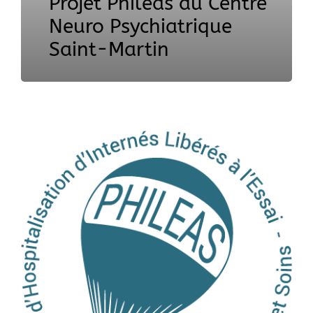
Projet Phileas du Centre
Neuro Psychiatrique
Saint-Martin