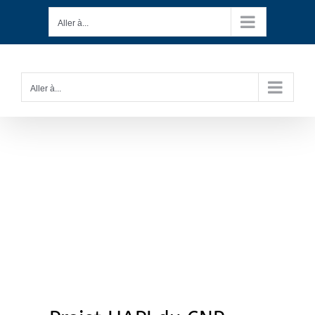
Passer
Aller à...
au
contenu
Aller à...