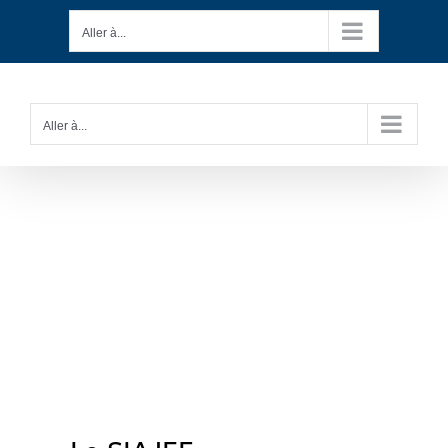
Passer
Aller à...
au
contenu
Aller à...