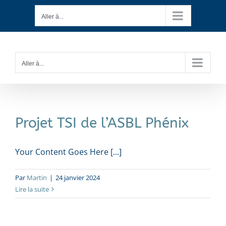
Passer
Aller à...
au
contenu
Aller à...
Projet TSI de l’ASBL Phénix
Your Content Goes Here [...]
Par
Martin
|
24 janvier 2024
Lire la suite