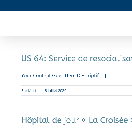
Passer
au
contenu
US 64: Service de resocialisa
Your Content Goes Here Descriptif [...]
Par
Martin
|
3 juillet 2026
Hôpital de jour « La Croisée 