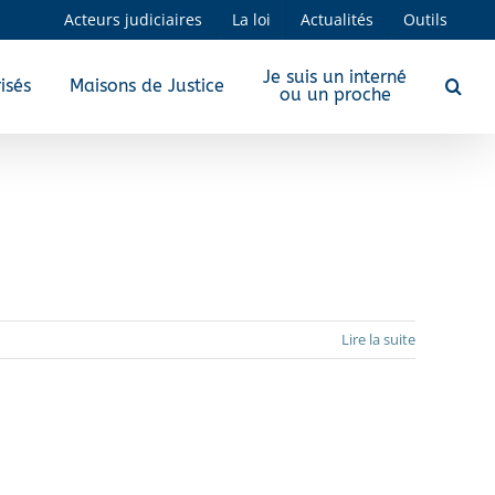
Acteurs judiciaires
La loi
Actualités
Outils
Je suis un interné
isés
Maisons de Justice
ou un proche
Lire la suite